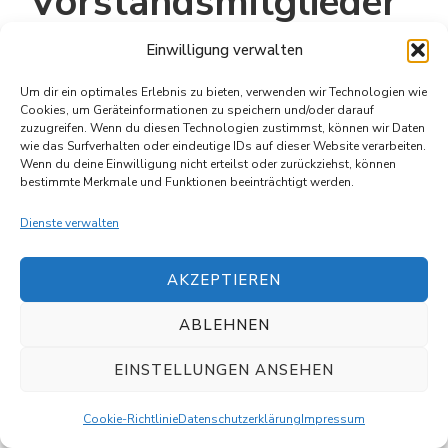
Vorstandsmitglieder
Einwilligung verwalten
(1) Der/die Obmann/Obfrau führt die laufenden
Geschäfte des Vereins. Der/die Schriftführer/in
Um dir ein optimales Erlebnis zu bieten, verwenden wir Technologien wie
Cookies, um Geräteinformationen zu speichern und/oder darauf
unterstützt den/die Obmann/Obfrau bei der
zuzugreifen. Wenn du diesen Technologien zustimmst, können wir Daten
Führung der Vereinsgeschäfte.
wie das Surfverhalten oder eindeutige IDs auf dieser Website verarbeiten.
Wenn du deine Einwilligung nicht erteilst oder zurückziehst, können
bestimmte Merkmale und Funktionen beeinträchtigt werden.
(2) Der/die Obmann/Obfrau vertritt den Verein
Dienste verwalten
nach außen. Schriftliche Ausfertigungen des
Vereins bedürfen zu ihrer Gültigkeit der
AKZEPTIEREN
Unterschriften des/der Obmanns/Obfrau und
des Schriftführers/der Schriftführerin, in
ABLEHNEN
Geldangelegenheiten (vermögenswerte
EINSTELLUNGEN ANSEHEN
Dispositionen) des/der Obmanns/Obfrau und
des Kassiers/der Kassierin. Rechtsgeschäfte
Cookie-Richtlinie
Datenschutzerklärung
Impressum
zwischen Vorstandsmitgliedern und Verein