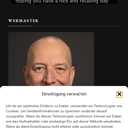
hoping you have a nice and relaxing day
today.
WEBMASTER
📷 Christian Reiter
#skate4fun
#
...
Mehr sehen
Foto
Auf Facebook anzeigen
·
Teilen
Einwilligung verwalten
Um dir ein optimales Erlebnis zu bieten, verwenden wir Technologien wie
Cookies, um Geräteinformationen zu speichern und/oder darauf
zuzugreifen. Wenn du diesen Technologien zustimmst, können wir Daten
wie das Surfverhalten oder eindeutige IDs auf dieser Website verarbeiten.
Ing. Christian Reiter
Wenn du deine Einwilligung nicht erteilst oder zurückziehst, können