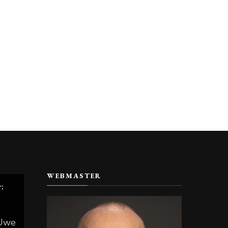
WEBMASTER
r:
 Uwe