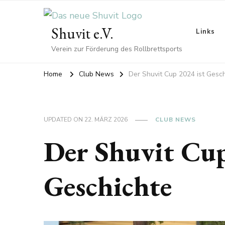
Shuvit e.V.
Links
Verein zur Förderung des Rollbrettsports
Home
Club News
Der Shuvit Cup 2024 ist Gesc
UPDATED ON
22. MÄRZ 2026
CLUB NEWS
Der Shuvit Cup
Geschichte