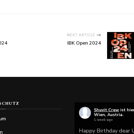
NEXT ARTICLE
024
IBK Open 2024
SCHUTZ
Shuvit Crew
ist hie
Wien, Austria.
sum
1 week ago
Happy Birthday dear
en