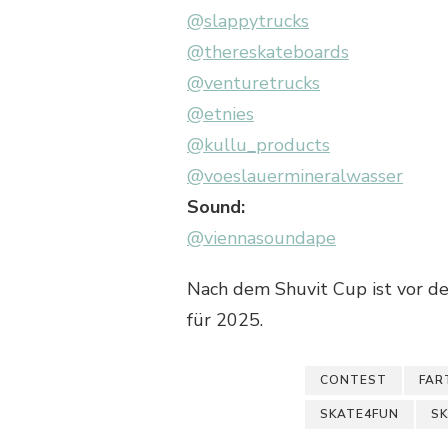
@slappytrucks
@thereskateboards
@venturetrucks
@etnies
@kullu_products
@voeslauermineralwasser
Sound:
@viennasoundape
Nach dem Shuvit Cup ist vor d
für 2025.
CONTEST
FAR
SKATE4FUN
S