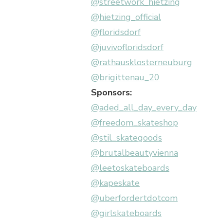
@streetwork_hietzing
@hietzing_official
@floridsdorf
@juvivofloridsdorf
@rathausklosterneuburg
@brigittenau_20
Sponsors:
@aded_all_day_every_day
@freedom_skateshop
@stil_skategoods
@brutalbeautyvienna
@leetoskateboards
@kapeskate
@uberfordertdotcom
@girlskateboards