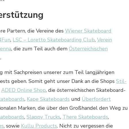
erstützung
e Partern, die Vereine des
Wiener Skateboard
4Fun
,
LSC – Loretto Skateboarding Club
,
Verein
ienna
, die zum Teil auch dem
Österreichischen
.
 mit Sachpreisen unserer zum Teil langjährigen
ests geben. Somit geht unser Dank an die Shops
Stil-
d
ADED Online Shop
, die österreichischen Skateboard-
kateboards
,
Kape Skateboards
und
Überfordert
ationalen Marken, die über den Großhandel den Weg zu
kateboards
,
Slappy Trucks
,
There Skateboards
,
es
, sowie
Kullu Products
. Nicht zu vergessen die