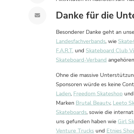
Danke für die Unt
Besonderer Danke geht an unser
Landesfachverbands
, wie
Skate
F.A.R.T.
und
Skateboard Club V
Skateboard-Verband
angehören
Ohne die massive Unterstützung
Sponsoren würde es keine Cont
Laden
,
Freedom Skateshop
un
Marken
Brutal Beauty
,
Leeto S
Skateboards
, sowie die intern
uns gefunden haben wie
Girl S
Venture Trucks
und
Etnies Sho