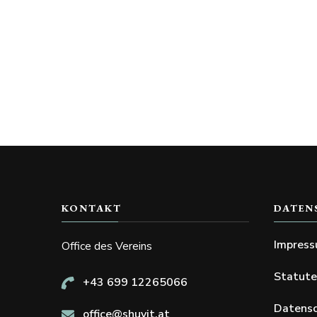
KONTAKT
DATEN
Impres
Office des Vereins
Statut
+43 699 12265066
Datensc
office@shuvit.at