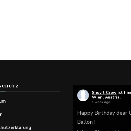
SCHUTZ
Shuvit Crew
ist hie
Wien, Austria.
sum
1 week ago
Happy Birthday dear
en
Ballon !
hutzerklärung