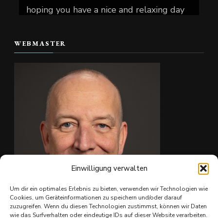
hoping you have a nice and relaxing day
today.
WEBMASTER
📷 Christian Reiter
#skate4fun
#
...
Mehr sehen
Foto
Auf Facebook anzeigen
·
Teilen
Einwilligung verwalten
Um dir ein optimales Erlebnis zu bieten, verwenden wir Technologien wie
Cookies, um Geräteinformationen zu speichern und/oder darauf
zuzugreifen. Wenn du diesen Technologien zustimmst, können wir Daten
wie das Surfverhalten oder eindeutige IDs auf dieser Website verarbeiten.