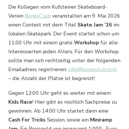
Die Kollegen vom Kufsteiner Skateboard-
Verein
Bon
e
sClub
veranstalten am 9. Mai 2026
einen Contest mit dem Titel
Skate Jam ’26
im
lokalen Skatepark. Der Event startet schon um
11:00 Uhr mit einem gratis
Workshop
für alle
Interessierten jeden Alters. Für den Workshop
sollte man sich rechtzeitig unter der folgenden
Emailadress registrieren:
info@bonesclub.tirol
– die Anzahl der Plätze ist begrenzt!
Gegen 12:00 Uhr geht es weiter mit einem
Kids Race
! Hier gibt es reichlich Sachpreise zu
gewinnen. Ab 14:00 Uhr startet dann eine
Cash For Tricks
Session, sowie ein
Miniramp
Jam
. Ein Preisgeld von insgesamt 1.000,- Euro