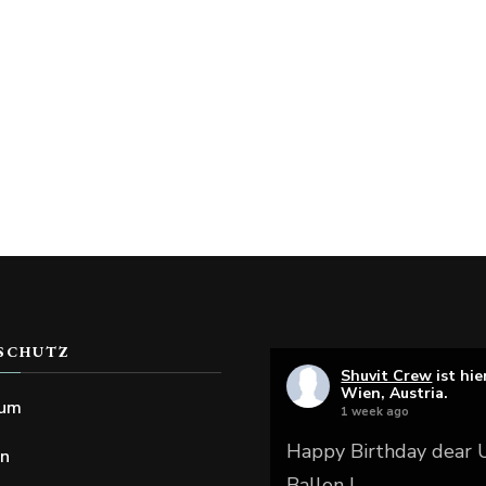
SCHUTZ
Shuvit Crew
ist hie
Wien, Austria.
sum
1 week ago
Happy Birthday dear
en
Ballon !