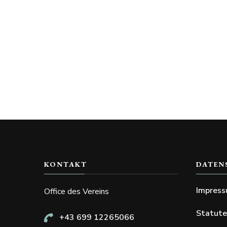
KONTAKT
DATEN
Impres
Office des Vereins
Statut
+43 699 12265066