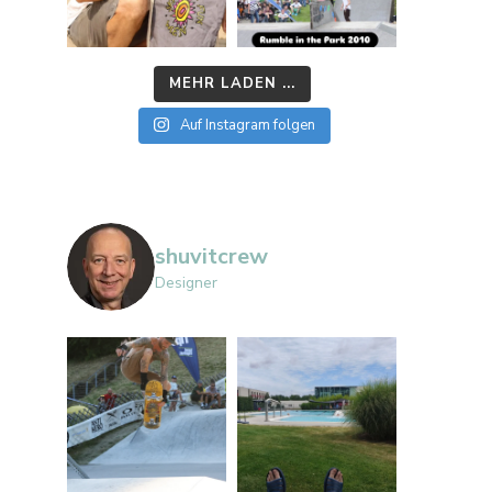
MEHR LADEN ...
Auf Instagram folgen
shuvitcrew
Designer