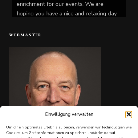
enrichment for our events. We are
hoping you have a nice and relaxing day
today.
WEBMASTER
📷 Christian Reiter
#skate4fun
Foto
Auf Facebook anzeigen
·
Teilen
Einwilligung verwalten
Um dir ein optimales Erlebnis zu bieten, verwenden wir Technologien wie
Cookies, um Geräteinformationen zu speichern und/oder darauf