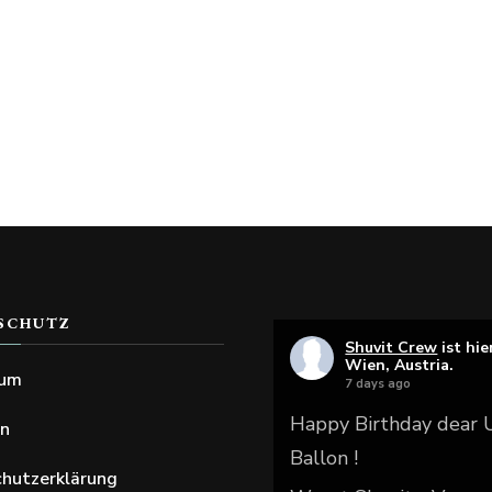
SCHUTZ
Shuvit Crew
ist hie
Wien, Austria.
sum
7 days ago
Happy Birthday dear
en
Ballon !
hutzerklärung