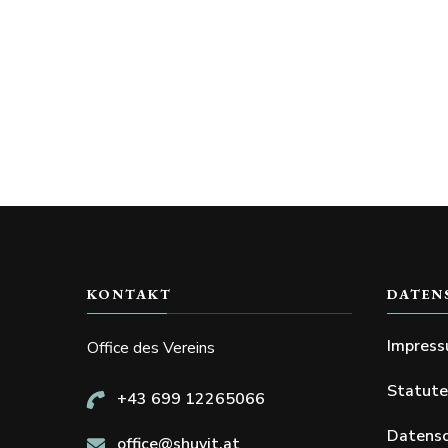
KONTAKT
DATEN
Impres
Office des Vereins
Statut
+43 699 12265066
Datensc
office@shuvit.at