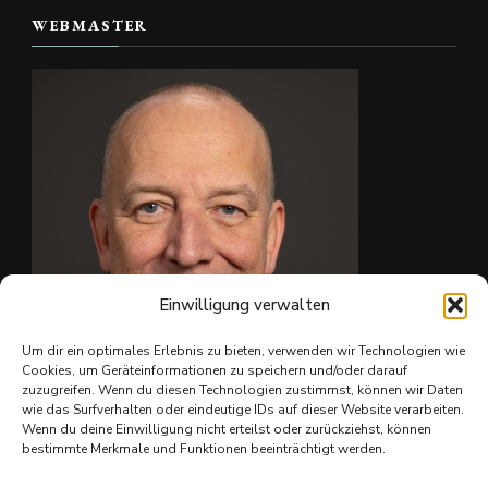
WEBMASTER
📷 Christian Reiter
#skate4fun
Foto
Auf Facebook anzeigen
·
Teilen
Einwilligung verwalten
Um dir ein optimales Erlebnis zu bieten, verwenden wir Technologien wie
Cookies, um Geräteinformationen zu speichern und/oder darauf
zuzugreifen. Wenn du diesen Technologien zustimmst, können wir Daten
wie das Surfverhalten oder eindeutige IDs auf dieser Website verarbeiten.
Ing. Christian Reiter
Wenn du deine Einwilligung nicht erteilst oder zurückziehst, können
bestimmte Merkmale und Funktionen beeinträchtigt werden.