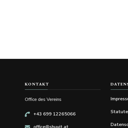
KONTAKT
DATEN
Impres
Office des Vereins
Statut
+43 699 12265066
Datensc
office@shuvit.at