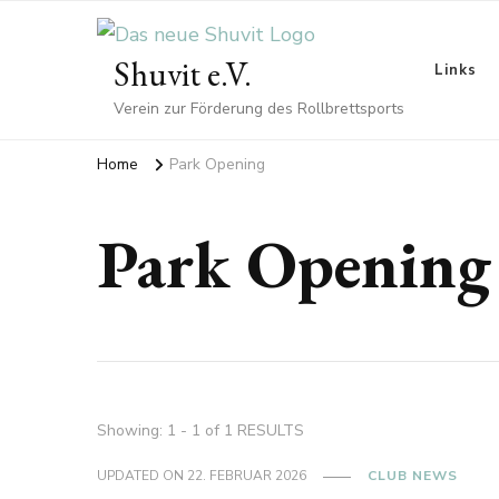
Shuvit e.V.
Links
Verein zur Förderung des Rollbrettsports
Home
Park Opening
Park Opening
Showing: 1 - 1 of 1 RESULTS
UPDATED ON
22. FEBRUAR 2026
CLUB NEWS