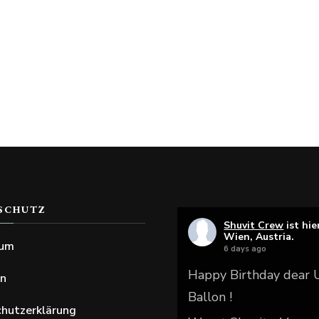
SCHUTZ
Shuvit Crew
ist hie
Wien, Austria.
sum
6 days ago
Happy Birthday dear
en
Ballon !
hutzerklärung