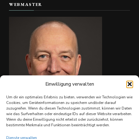
WEBMASTER
📷 Christian Reiter
#skate4fun
Foto
Auf Facebook anzeigen
·
Teilen
Einwilligung verwalten
Um dir ein optimales Erlebnis zu bieten, verwenden wir Technologien wie
Cookies, um Geräteinformationen zu speichern und/oder darauf
zuzugreifen. Wenn du diesen Technologien zustimmst, können wir Daten
wie das Surfverhalten oder eindeutige IDs auf dieser Website verarbeiten.
Ing. Christian Reiter
Wenn du deine Einwilligung nicht erteilst oder zurückziehst, können
bestimmte Merkmale und Funktionen beeinträchtigt werden.
Dienste verwalten