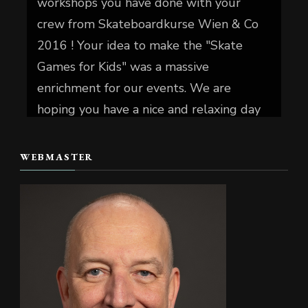
workshops you have done with your
crew from Skateboardkurse Wien & Co
2016 ! Your idea to make the "Skate
Games for Kids" was a massive
enrichment for our events. We are
hoping you have a nice and relaxing day
today.
WEBMASTER
📷 Christian Reiter
#skate4fun
#
...
Mehr sehen
Foto
Auf Facebook anzeigen
·
Teilen