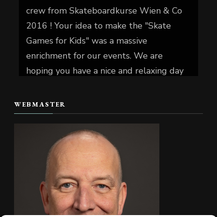
crew from Skateboardkurse Wien & Co
2016 ! Your idea to make the "Skate
Games for Kids" was a massive
enrichment for our events. We are
hoping you have a nice and relaxing day
today.
WEBMASTER
📷 Christian Reiter
#skate4fun
#
...
Mehr sehen
Foto
Auf Facebook anzeigen
·
Teilen