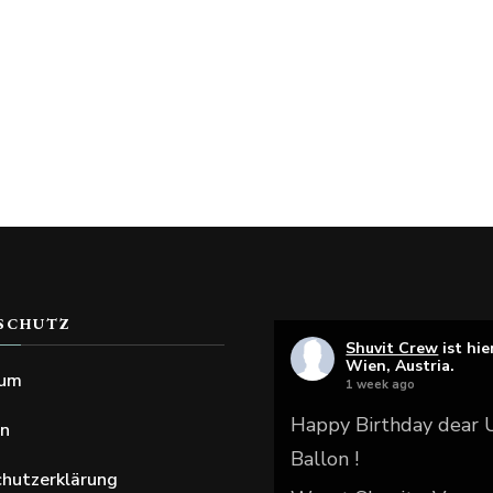
SCHUTZ
Shuvit Crew
ist hie
Wien, Austria.
sum
1 week ago
Happy Birthday dear
en
Ballon !
hutzerklärung