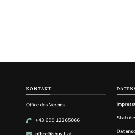
KONTAKT
DATEN
Impres
Office des Vereins
Statut
+43 699 12265066
Datensc
office@shuvit.at