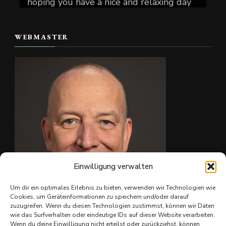
hoping you have a nice and relaxing day
today.
WEBMASTER
📷 Christian Reiter
#skate4fun
Foto
Auf Facebook anzeigen
·
Teilen
Einwilligung verwalten
Um dir ein optimales Erlebnis zu bieten, verwenden wir Technologien wie
Cookies, um Geräteinformationen zu speichern und/oder darauf
zuzugreifen. Wenn du diesen Technologien zustimmst, können wir Daten
wie das Surfverhalten oder eindeutige IDs auf dieser Website verarbeiten.
Wenn du deine Einwilligung nicht erteilst oder zurückziehst, können