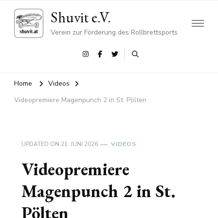
Shuvit e.V.
Verein zur Förderung des Rollbrettsports
Home
Videos
Videopremiere Magenpunch 2 in St. Pölten
UPDATED ON
21. JUNI 2026
VIDEOS
Videopremiere
Magenpunch 2 in St.
Pölten