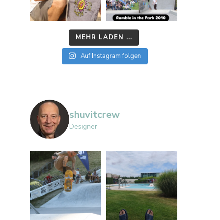
MEHR LADEN ...
Auf Instagram folgen
shuvitcrew
Designer