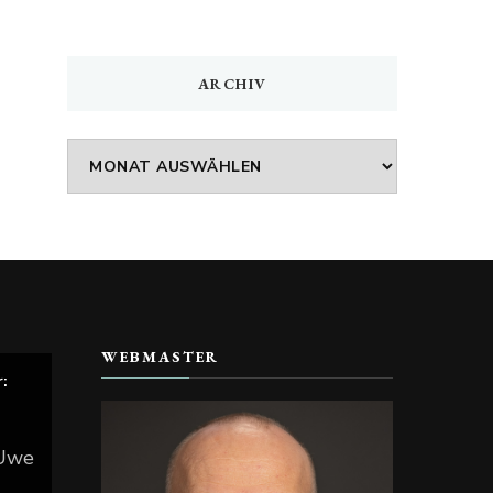
ARCHIV
Archiv
WEBMASTER
r:
 Uwe