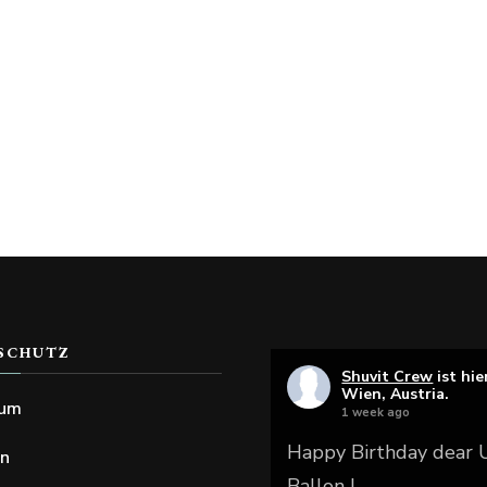
SCHUTZ
Shuvit Crew
ist hie
Wien, Austria.
sum
1 week ago
Happy Birthday dear
en
Ballon !