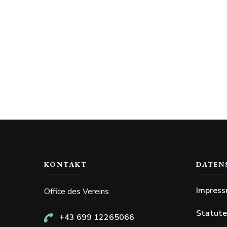
KONTAKT
DATEN
Impres
Office des Vereins
Statut
+43 699 12265066