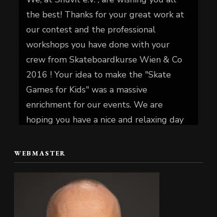
the best! Thanks for your great work at
our contest and the professional
workshops you have done with your
crew from Skateboardkurse Wien & Co
2016 ! Your idea to make the "Skate
Games for Kids" was a massive
enrichment for our events. We are
hoping you have a nice and relaxing day
today.
WEBMASTER
📷 Christian Reiter
#skate4fun
#skateboard
ingisfun
#skateboard
ingforeveryone
#skateboard
#Skateboardworkshop