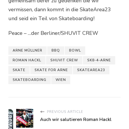
gemeinsam derer zu gedenken die wir
vermissen, dann kommt in die SkateArea23
und seid ein Teil von Skateboarding!
Peace – …der Berliner/SHUVIT CREW
ARNE MÜLLNER
BBQ
BOWL
ROMAN HACKL
SHUVIT CREW
SK8-4-ARNE
SKATE
SKATE FOR ARNE
SKATEAREA23
SKATEBOARDING
WIEN
PREVIOUS ARTICLE
Auch wir salutieren Roman Hackl