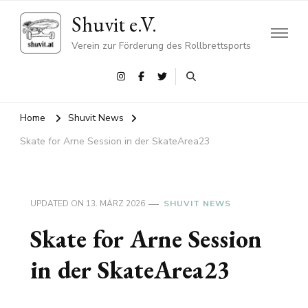
Shuvit e.V.
Verein zur Förderung des Rollbrettsports
Home
Shuvit News
Skate for Arne Session in der SkateArea23
UPDATED ON
13. MÄRZ 2026
SHUVIT NEWS
Skate for Arne Session
in der SkateArea23