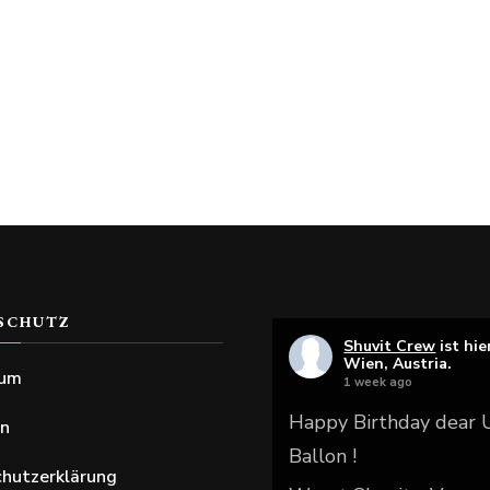
SCHUTZ
Shuvit Crew
ist hie
Wien, Austria.
sum
1 week ago
Happy Birthday dear
en
Ballon !
hutzerklärung