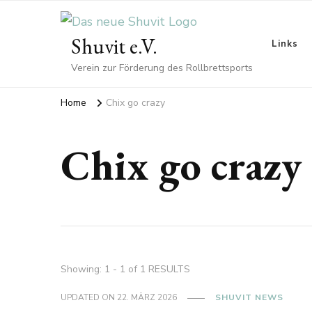
Shuvit e.V.
Links
Verein zur Förderung des Rollbrettsports
Home
Chix go crazy
Chix go crazy
Showing: 1 - 1 of 1 RESULTS
UPDATED ON
22. MÄRZ 2026
SHUVIT NEWS