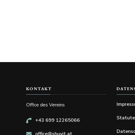
KONTAKT
DATEN
Impres
Office des Vereins
Statut
+43 699 12265066
Datensc
office@shuvit.at