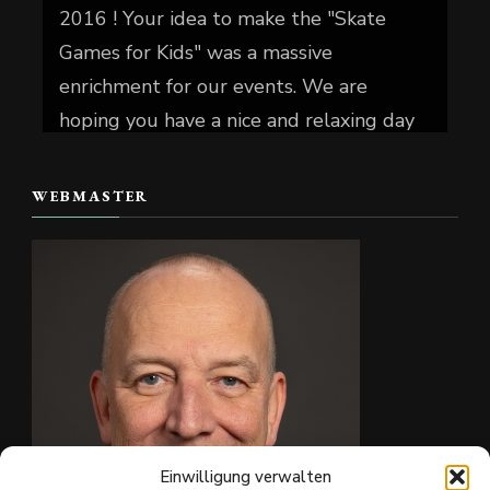
2016 ! Your idea to make the "Skate
Games for Kids" was a massive
enrichment for our events. We are
hoping you have a nice and relaxing day
today.
WEBMASTER
📷 Christian Reiter
#skate4fun
#
...
Mehr sehen
Foto
Auf Facebook anzeigen
·
Teilen
Einwilligung verwalten