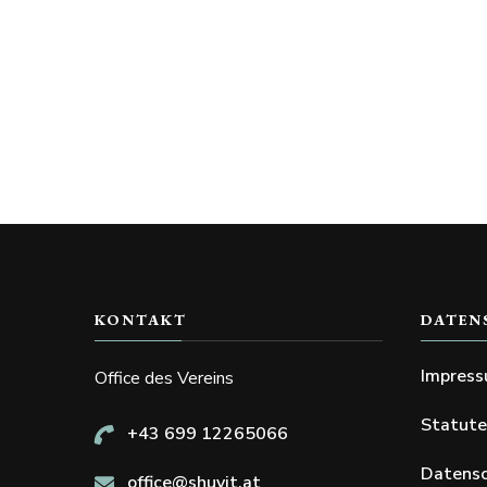
KONTAKT
DATEN
Impres
Office des Vereins
Statut
+43 699 12265066
Datensc
office@shuvit.at