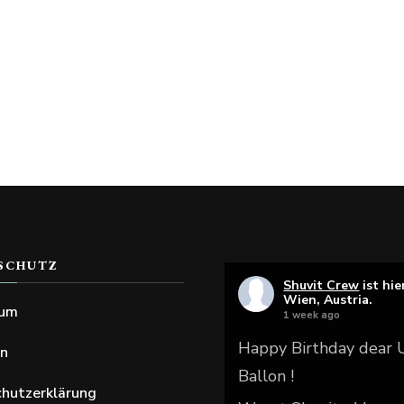
SCHUTZ
Shuvit Crew
ist hie
Wien, Austria.
sum
1 week ago
Happy Birthday dear
en
Ballon !
hutzerklärung