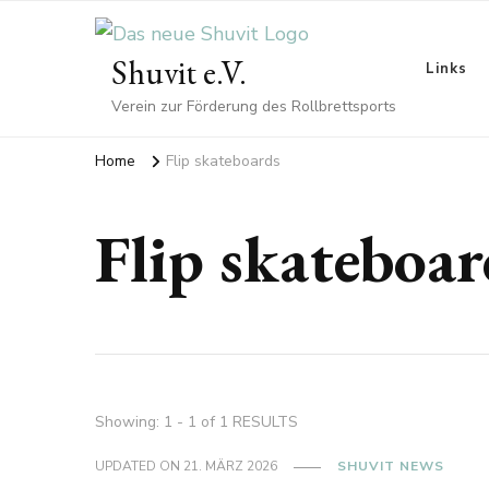
Shuvit e.V.
Links
Verein zur Förderung des Rollbrettsports
Home
Flip skateboards
Flip skateboar
Showing: 1 - 1 of 1 RESULTS
UPDATED ON
21. MÄRZ 2026
SHUVIT NEWS