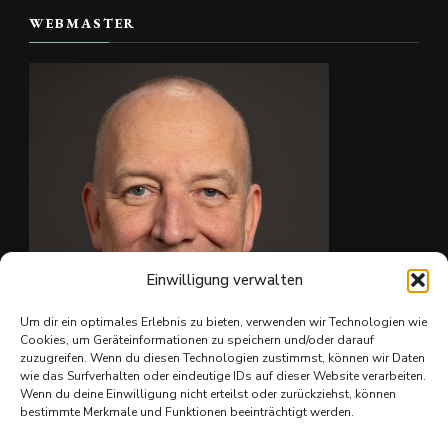
WEBMASTER
📷 Christian Reiter
#skate4fun
Foto
Auf Facebook anzeigen
·
Teilen
Einwilligung verwalten
Um dir ein optimales Erlebnis zu bieten, verwenden wir Technologien wie
Cookies, um Geräteinformationen zu speichern und/oder darauf
zuzugreifen. Wenn du diesen Technologien zustimmst, können wir Daten
wie das Surfverhalten oder eindeutige IDs auf dieser Website verarbeiten.
Ing. Christian Reiter
Wenn du deine Einwilligung nicht erteilst oder zurückziehst, können
bestimmte Merkmale und Funktionen beeinträchtigt werden.