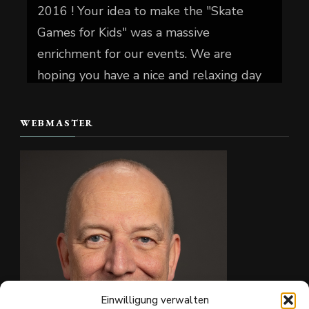
2016 ! Your idea to make the "Skate
Games for Kids" was a massive
enrichment for our events. We are
hoping you have a nice and relaxing day
today.
WEBMASTER
📷 Christian Reiter
#skate4fun
Foto
Auf Facebook anzeigen
·
Teilen
Einwilligung verwalten