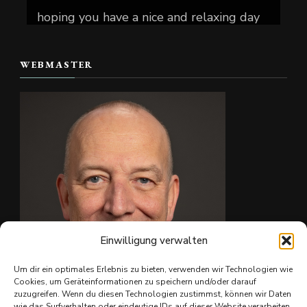
hoping you have a nice and relaxing day
today.
WEBMASTER
📷 Christian Reiter
#skate4fun
Foto
Auf Facebook anzeigen
·
Teilen
Einwilligung verwalten
Um dir ein optimales Erlebnis zu bieten, verwenden wir Technologien wie
Cookies, um Geräteinformationen zu speichern und/oder darauf
zuzugreifen. Wenn du diesen Technologien zustimmst, können wir Daten
wie das Surfverhalten oder eindeutige IDs auf dieser Website verarbeiten.