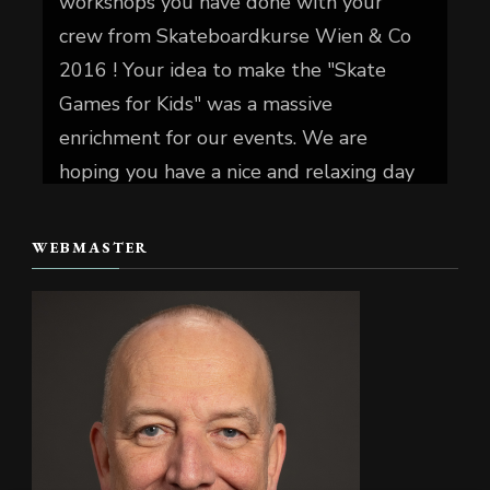
workshops you have done with your
crew from Skateboardkurse Wien & Co
2016 ! Your idea to make the "Skate
Games for Kids" was a massive
enrichment for our events. We are
hoping you have a nice and relaxing day
today.
WEBMASTER
📷 Christian Reiter
#skate4fun
Foto
Auf Facebook anzeigen
·
Teilen