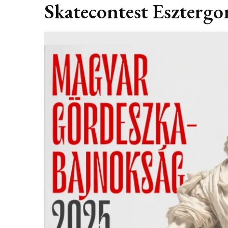
Skatecontest Eszterg