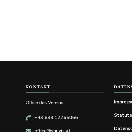
KONTAKT
DATEN
Impres
Office des Vereins
Statut
+43 699 12265066
Datensc
office@shuvit.at